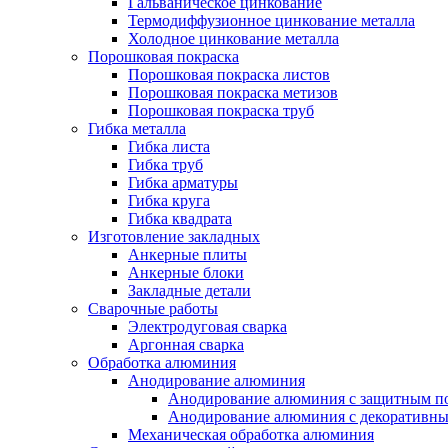
Гальваническое цинкование
Термодиффузионное цинкование металла
Холодное цинкование металла
Порошковая покраска
Порошковая покраска листов
Порошковая покраска метизов
Порошковая покраска труб
Гибка металла
Гибка листа
Гибка труб
Гибка арматуры
Гибка круга
Гибка квадрата
Изготовление закладных
Анкерные плиты
Анкерные блоки
Закладные детали
Сварочные работы
Электродуговая сварка
Аргонная сварка
Обработка алюминия
Анодирование алюминия
Анодирование алюминия с защитным п
Анодирование алюминия с декоративн
Механическая обработка алюминия