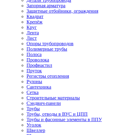
Детали трубопровода
Запорная арматура
Защитные отбойники, ограждения
Квадрат
Крепёж
Круг
Лента
Лист
Опоры трубопроводов
Полимерные трубы
Полоса
Проволока
Профнастил
Пруток
Регистры отопления
Рулоны
Сантехника
Сетка
Строительные материалы
Сэндвич-панели
Трубы
Трубы, отводы в ВУС и ЦПП
Трубы и фасонные элементы в ППУ
Уголок
Швеллер