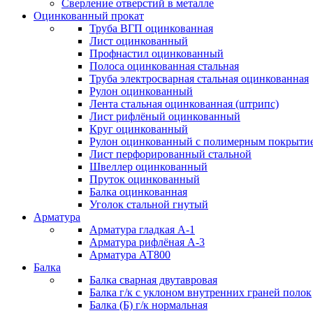
Сверление отверстий в металле
Оцинкованный прокат
Труба ВГП оцинкованная
Лист оцинкованный
Профнастил оцинкованный
Полоса оцинкованная стальная
Труба электросварная стальная оцинкованная
Рулон оцинкованный
Лента стальная оцинкованная (штрипс)
Лист рифлёный оцинкованный
Круг оцинкованный
Рулон оцинкованный с полимерным покрыти
Лист перфорированный стальной
Швеллер оцинкованный
Пруток оцинкованный
Балка оцинкованная
Уголок стальной гнутый
Арматура
Арматура гладкая А-1
Арматура рифлёная А-3
Арматура АТ800
Балка
Балка сварная двутавровая
Балка г/к с уклоном внутренних граней полок
Балка (Б) г/к нормальная