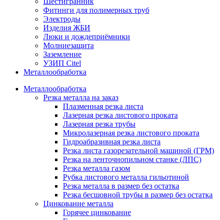
Шестигранник
Фитинги для полимерных труб
Электроды
Изделия ЖБИ
Люки и дождеприёмники
Молниезащита
Заземление
УЗИП Citel
Металлообработка
Металлообработка
Резка металла на заказ
Плазменная резка листа
Лазерная резка листового проката
Лазерная резка трубы
Микролазерная резка листового проката
Гидроабразивная резка листа
Резка листа газорезательной машиной (ГРМ)
Резка на ленточнопильном станке (ЛПС)
Резка металла газом
Рубка листового металла гильотиной
Резка металла в размер без остатка
Резка бесшовной трубы в размер без остатка
Цинкование металла
Горячее цинкование