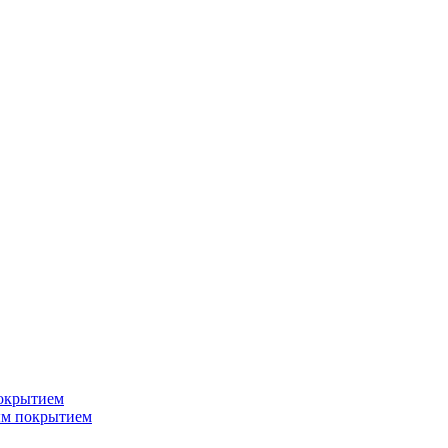
окрытием
ым покрытием