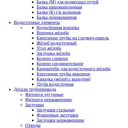
Балка (М) для подвесных путей
Балка широкополочная
Балка (К) г/к колонная
Балка оцинкованная
Водосточные элементы
Водосборная воронка
Воронка жёлоба
Крепление трубы на сэндвич-панель
Жёлоб водосточный
Угол жёлоба
Заглушка жёлоба
Колено сливное
Колено соединительное
Кронштейн для водосточного жёлоба
Крепление трубы анкерное
Канадка (жёлоб с выходом)
Труба водосточная
Детали трубопровода
Фитинги чугунные
Фитинги нержавеющие
Заглушки
Заглушки стальные
Фланцевые заглушки
Заглушки нержавеющие
Отводы