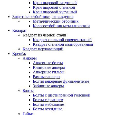
Кран шаровой латунный
Кран шаровой стальной
Кран шаровой чугунный
Защитные отбойники, ограждения
Металлический отбойник
Колесоотбойник металлический
Квадрат
Квадрат из чёрной стали
Квадрат стальной горячекатаный
Квадрат стальной калиброванный
Квадрат нержавеющий
Крепёж
Анкеры
Анкерные болты
Клиновые анкеры
Анкерные гильзы
Рамные анкеры
Болты анкерные фундаментные
Забивные анкеры
Болты
Болты с шестигранной головкой
Болты с фланцем
Болты мебельные
Болты откидные
Гайки