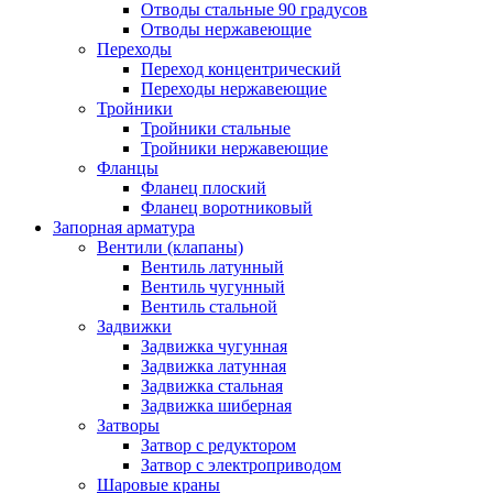
Отводы стальные 90 градусов
Отводы нержавеющие
Переходы
Переход концентрический
Переходы нержавеющие
Тройники
Тройники стальные
Тройники нержавеющие
Фланцы
Фланец плоский
Фланец воротниковый
Запорная арматура
Вентили (клапаны)
Вентиль латунный
Вентиль чугунный
Вентиль стальной
Задвижки
Задвижка чугунная
Задвижка латунная
Задвижка стальная
Задвижка шиберная
Затворы
Затвор с редуктором
Затвор с электроприводом
Шаровые краны