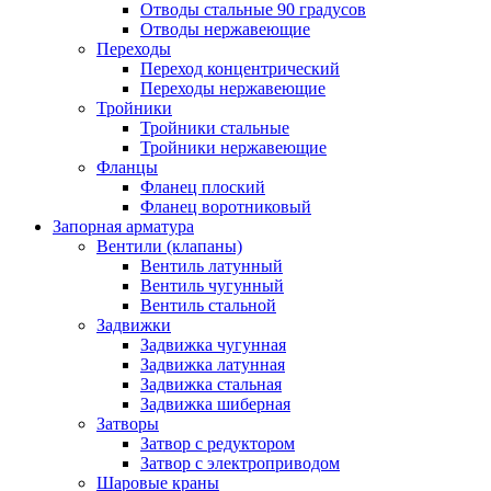
Отводы стальные 90 градусов
Отводы нержавеющие
Переходы
Переход концентрический
Переходы нержавеющие
Тройники
Тройники стальные
Тройники нержавеющие
Фланцы
Фланец плоский
Фланец воротниковый
Запорная арматура
Вентили (клапаны)
Вентиль латунный
Вентиль чугунный
Вентиль стальной
Задвижки
Задвижка чугунная
Задвижка латунная
Задвижка стальная
Задвижка шиберная
Затворы
Затвор с редуктором
Затвор с электроприводом
Шаровые краны