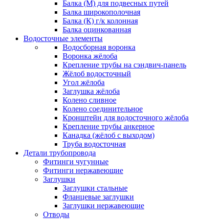
Балка (М) для подвесных путей
Балка широкополочная
Балка (К) г/к колонная
Балка оцинкованная
Водосточные элементы
Водосборная воронка
Воронка жёлоба
Крепление трубы на сэндвич-панель
Жёлоб водосточный
Угол жёлоба
Заглушка жёлоба
Колено сливное
Колено соединительное
Кронштейн для водосточного жёлоба
Крепление трубы анкерное
Канадка (жёлоб с выходом)
Труба водосточная
Детали трубопровода
Фитинги чугунные
Фитинги нержавеющие
Заглушки
Заглушки стальные
Фланцевые заглушки
Заглушки нержавеющие
Отводы