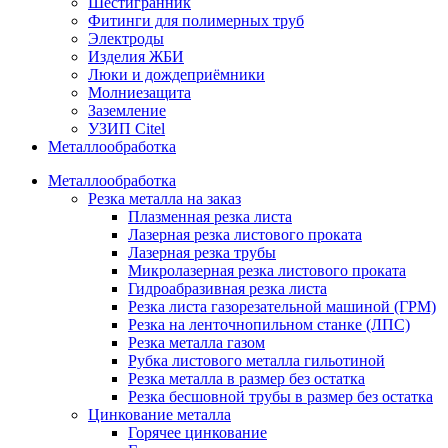
Шестигранник
Фитинги для полимерных труб
Электроды
Изделия ЖБИ
Люки и дождеприёмники
Молниезащита
Заземление
УЗИП Citel
Металлообработка
Металлообработка
Резка металла на заказ
Плазменная резка листа
Лазерная резка листового проката
Лазерная резка трубы
Микролазерная резка листового проката
Гидроабразивная резка листа
Резка листа газорезательной машиной (ГРМ)
Резка на ленточнопильном станке (ЛПС)
Резка металла газом
Рубка листового металла гильотиной
Резка металла в размер без остатка
Резка бесшовной трубы в размер без остатка
Цинкование металла
Горячее цинкование