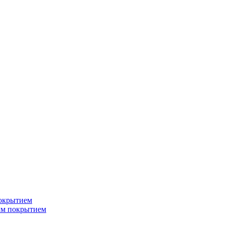
окрытием
ым покрытием