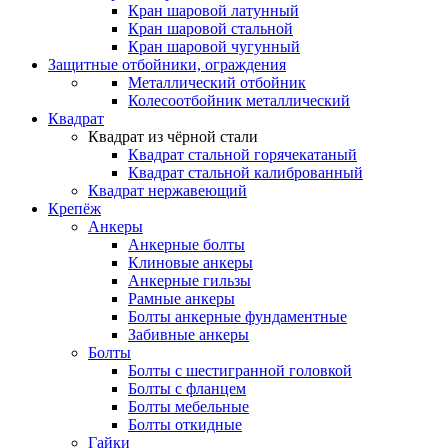
Кран шаровой латунный
Кран шаровой стальной
Кран шаровой чугунный
Защитные отбойники, ограждения
Металлический отбойник
Колесоотбойник металлический
Квадрат
Квадрат из чёрной стали
Квадрат стальной горячекатаный
Квадрат стальной калиброванный
Квадрат нержавеющий
Крепёж
Анкеры
Анкерные болты
Клиновые анкеры
Анкерные гильзы
Рамные анкеры
Болты анкерные фундаментные
Забивные анкеры
Болты
Болты с шестигранной головкой
Болты с фланцем
Болты мебельные
Болты откидные
Гайки