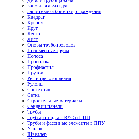
Детали трубопровода
Запорная арматура
Защитные отбойники, ограждения
Квадрат
Крепёж
Круг
Лента
Лист
Опоры трубопроводов
Полимерные трубы
Полоса
Проволока
Профнастил
Пруток
Регистры отопления
Рулоны
Сантехника
Сетка
Строительные материалы
Сэндвич-панели
Трубы
Трубы, отводы в ВУС и ЦПП
Трубы и фасонные элементы в ППУ
Уголок
Швеллер