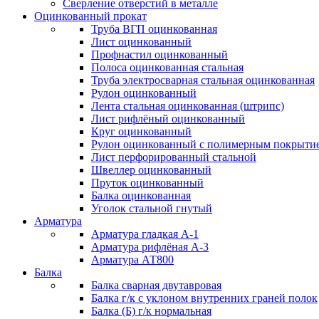
Сверление отверстий в металле
Оцинкованный прокат
Труба ВГП оцинкованная
Лист оцинкованный
Профнастил оцинкованный
Полоса оцинкованная стальная
Труба электросварная стальная оцинкованная
Рулон оцинкованный
Лента стальная оцинкованная (штрипс)
Лист рифлёный оцинкованный
Круг оцинкованный
Рулон оцинкованный с полимерным покрыти
Лист перфорированный стальной
Швеллер оцинкованный
Пруток оцинкованный
Балка оцинкованная
Уголок стальной гнутый
Арматура
Арматура гладкая А-1
Арматура рифлёная А-3
Арматура АТ800
Балка
Балка сварная двутавровая
Балка г/к с уклоном внутренних граней полок
Балка (Б) г/к нормальная