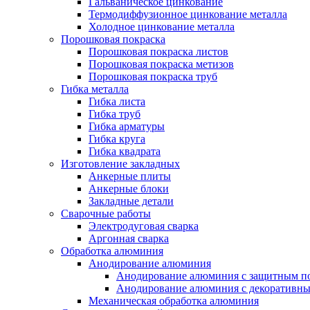
Гальваническое цинкование
Термодиффузионное цинкование металла
Холодное цинкование металла
Порошковая покраска
Порошковая покраска листов
Порошковая покраска метизов
Порошковая покраска труб
Гибка металла
Гибка листа
Гибка труб
Гибка арматуры
Гибка круга
Гибка квадрата
Изготовление закладных
Анкерные плиты
Анкерные блоки
Закладные детали
Сварочные работы
Электродуговая сварка
Аргонная сварка
Обработка алюминия
Анодирование алюминия
Анодирование алюминия с защитным п
Анодирование алюминия с декоративн
Механическая обработка алюминия