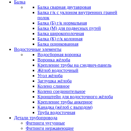
Балка
Балка сварная двутавровая
Балка г/к с уклоном внутренних граней
полок
Балка (Б) г/к нормальная
Балка (М) для подвесных путей
Балка широкополочная
Балка (К) г/к колонная
Балка оцинкованная
Водосточные элементы
Водосборная воронка
Воронка жёлоба
Крепление трубы на сэндвич-панель
Жёлоб водосточный
Угол жёлоба
Заглушка жёлоба
Колено сливное
Колено соединительное
Кронштейн для водосточного жёлоба
Крепление трубы анкерное
Канадка (жёлоб с выходом)
Труба водосточная
Детали трубопровода
Фитинги чугунные
Фитинги нержавеющие