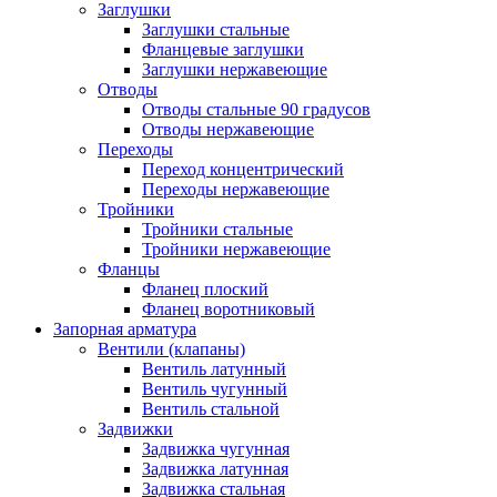
Заглушки
Заглушки стальные
Фланцевые заглушки
Заглушки нержавеющие
Отводы
Отводы стальные 90 градусов
Отводы нержавеющие
Переходы
Переход концентрический
Переходы нержавеющие
Тройники
Тройники стальные
Тройники нержавеющие
Фланцы
Фланец плоский
Фланец воротниковый
Запорная арматура
Вентили (клапаны)
Вентиль латунный
Вентиль чугунный
Вентиль стальной
Задвижки
Задвижка чугунная
Задвижка латунная
Задвижка стальная