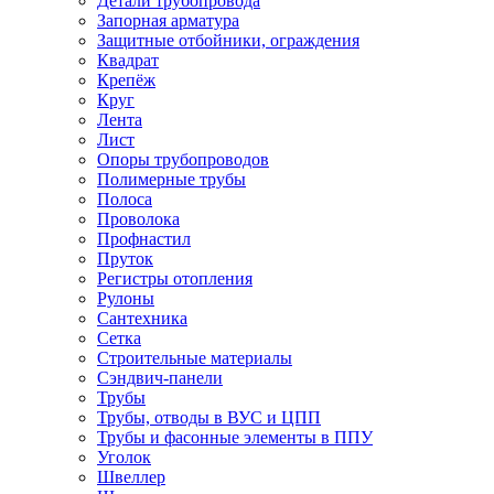
Детали трубопровода
Запорная арматура
Защитные отбойники, ограждения
Квадрат
Крепёж
Круг
Лента
Лист
Опоры трубопроводов
Полимерные трубы
Полоса
Проволока
Профнастил
Пруток
Регистры отопления
Рулоны
Сантехника
Сетка
Строительные материалы
Сэндвич-панели
Трубы
Трубы, отводы в ВУС и ЦПП
Трубы и фасонные элементы в ППУ
Уголок
Швеллер