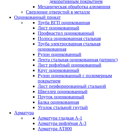
декоративным покрытием
Механическая обработка алюминия
Сверление отверстий в металле
Оцинкованный прокат
Труба ВГП оцинкованная
Лист оцинкованный
Профнастил оцинкованный
Полоса оцинкованная стальная
Труба электросварная стальная
оцинкованная
Рулон оцинкованный
Лента стальная оцинкованная (штрипс)
Лист рифлёный оцинкованный
Круг оцинкованный
Рулон оцинкованный с полимерным
покрытием
Лист перфорированный стальной
Швеллер оцинкованный
Пруток оцинкованный
Балка оцинкованная
Уголок стальной гнутый
Арматура
Арматура гладкая А-1
Арматура рифлёная А-3
Арматура АТ800