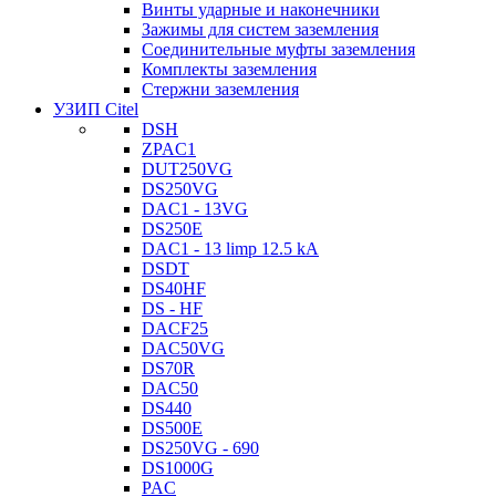
Винты ударные и наконечники
Зажимы для систем заземления
Соединительные муфты заземления
Комплекты заземления
Стержни заземления
УЗИП Citel
DSH
ZPAC1
DUT250VG
DS250VG
DAC1 - 13VG
DS250E
DAC1 - 13 limp 12.5 kA
DSDT
DS40HF
DS - HF
DACF25
DAC50VG
DS70R
DAC50
DS440
DS500E
DS250VG - 690
DS1000G
PAC