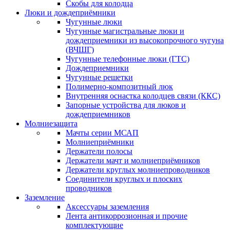
Скобы для колодца
Люки и дождеприёмники
Чугунные люки
Чугунные магистральные люки и
дождеприемники из высокопрочного чугуна
(ВЧШГ)
Чугунные телефонные люки (ГТС)
Дождеприемники
Чугунные решетки
Полимерно-композитный люк
Внутренняя оснастка колодцев связи (ККС)
Запорные устройства для люков и
дождеприемников
Молниезащита
Мачты серии МСАП
Молниеприёмники
Держатели полосы
Держатели мачт и молниеприёмников
Держатели круглых молниепроводников
Cоединители круглых и плоских
проводников
Заземление
Аксессуары заземления
Лента антикоррозионная и прочие
комплектующие