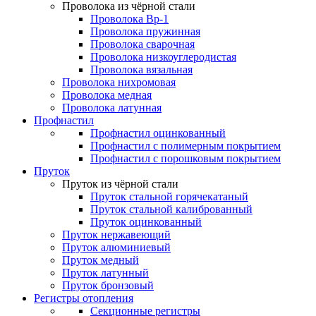
Проволока из чёрной стали
Проволока Вр-1
Проволока пружинная
Проволока сварочная
Проволока низкоуглеродистая
Проволока вязальная
Проволока нихромовая
Проволока медная
Проволока латунная
Профнастил
Профнастил оцинкованный
Профнастил с полимерным покрытием
Профнастил с порошковым покрытием
Пруток
Пруток из чёрной стали
Пруток стальной горячекатаный
Пруток стальной калиброванный
Пруток оцинкованный
Пруток нержавеющий
Пруток алюминиевый
Пруток медный
Пруток латунный
Пруток бронзовый
Регистры отопления
Секционные регистры