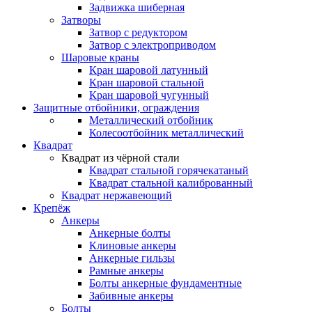
Задвижка шиберная
Затворы
Затвор с редуктором
Затвор с электроприводом
Шаровые краны
Кран шаровой латунный
Кран шаровой стальной
Кран шаровой чугунный
Защитные отбойники, ограждения
Металлический отбойник
Колесоотбойник металлический
Квадрат
Квадрат из чёрной стали
Квадрат стальной горячекатаный
Квадрат стальной калиброванный
Квадрат нержавеющий
Крепёж
Анкеры
Анкерные болты
Клиновые анкеры
Анкерные гильзы
Рамные анкеры
Болты анкерные фундаментные
Забивные анкеры
Болты