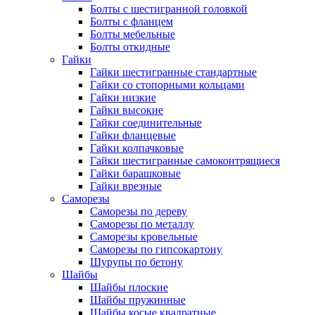
Болты с шестигранной головкой
Болты с фланцем
Болты мебельные
Болты откидные
Гайки
Гайки шестигранные стандартные
Гайки со стопорными кольцами
Гайки низкие
Гайки высокие
Гайки соединительные
Гайки фланцевые
Гайки колпачковые
Гайки шестигранные самоконтрящиеся
Гайки барашковые
Гайки врезные
Саморезы
Саморезы по дереву
Саморезы по металлу
Саморезы кровельные
Саморезы по гипсокартону
Шурупы по бетону
Шайбы
Шайбы плоские
Шайбы пружинные
Шайбы косые квадратные