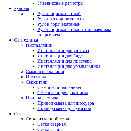
Змеевиковые регистры
Рулоны
Рулон оцинкованный
Рулон холоднокатаный
Рулон горячекатаный
Рулон оцинкованный с полимерным
покрытием
Сантехника
Инсталляции
Инсталляции для унитаза
Инсталляции для биде
Инсталляции для писсуара
Инсталляции для умывальника
Смывные клавиши
Писсуары
Смесители
Смесители для ванны
Смесители для раковины
Приводы смыва
Привод смыва для писсуара
Привод смыва для унитаза
Сетка
Сетка из чёрной стали
Сетка сварная
Сетка тканая