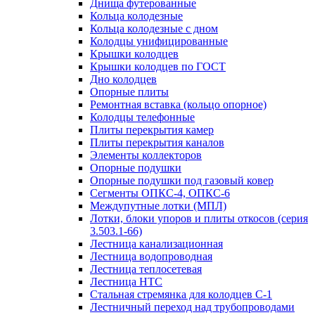
Днища футерованные
Кольца колодезные
Кольца колодезные с дном
Колодцы унифицированные
Крышки колодцев
Крышки колодцев по ГОСТ
Дно колодцев
Опорные плиты
Ремонтная вставка (кольцо опорное)
Колодцы телефонные
Плиты перекрытия камер
Плиты перекрытия каналов
Элементы коллекторов
Опорные подушки
Опорные подушки под газовый ковер
Сегменты ОПКС-4, ОПКС-6
Междупутные лотки (МПЛ)
Лотки, блоки упоров и плиты откосов (серия
3.503.1-66)
Лестница канализационная
Лестница водопроводная
Лестница теплосетевая
Лестница НТС
Стальная стремянка для колодцев С-1
Лестничный переход над трубопроводами