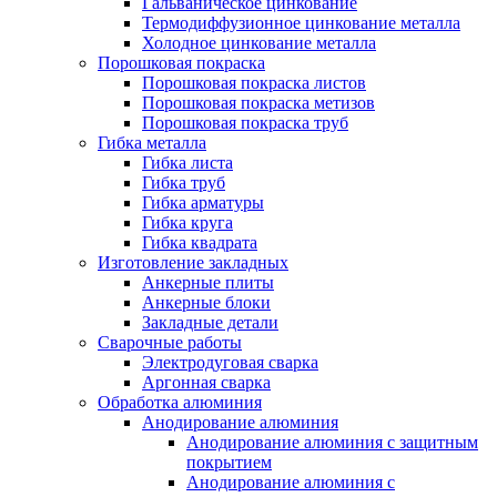
Гальваническое цинкование
Термодиффузионное цинкование металла
Холодное цинкование металла
Порошковая покраска
Порошковая покраска листов
Порошковая покраска метизов
Порошковая покраска труб
Гибка металла
Гибка листа
Гибка труб
Гибка арматуры
Гибка круга
Гибка квадрата
Изготовление закладных
Анкерные плиты
Анкерные блоки
Закладные детали
Сварочные работы
Электродуговая сварка
Аргонная сварка
Обработка алюминия
Анодирование алюминия
Анодирование алюминия с защитным
покрытием
Анодирование алюминия с