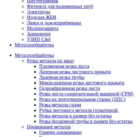
Шестигранник
Фитинги для полимерных труб
Электроды
Изделия ЖБИ
Люки и дождеприёмники
Молниезащита
Заземление
УЗИП Citel
Металлообработка
Металлообработка
Резка металла на заказ
Плазменная резка листа
Лазерная резка листового проката
Лазерная резка трубы
Микролазерная резка листового проката
Гидроабразивная резка листа
Резка листа газорезательной машиной (ГРМ)
Резка на ленточнопильном станке (ЛПС)
Резка металла газом
Рубка листового металла гильотиной
Резка металла в размер без остатка
Резка бесшовной трубы в размер без остатка
Цинкование металла
Горячее цинкование