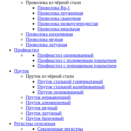
Проволока из чёрной стали
Проволока Вр-1
Проволока пружинная
Проволока сварочная
Проволока низкоуглеродистая
Проволока вязальная
Проволока нихромовая
Проволока медная
Проволока латунная
Профнастил
Профнастил оцинкованный
Профнастил с полимерным покрытием
Профнастил с порошковым покрытием
Пруток
Пруток из чёрной стали
Пруток стальной горячекатаный
Пруток стальной калиброванный
Пруток оцинкованный
Пруток нержавеющий
Пруток алюминиевый
Пруток медный
Пруток латунный
Пруток бронзовый
Регистры отопления
Секционные регистры