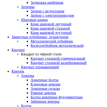
Задвижка шиберная
Затворы
Затвор с редуктором
Затвор с электроприводом
Шаровые краны
Кран шаровой латунный
Кран шаровой стальной
Кран шаровой чугунный
Защитные отбойники, ограждения
Металлический отбойник
Колесоотбойник металлический
Квадрат
Квадрат из чёрной стали
Квадрат стальной горячекатаный
Квадрат стальной калиброванный
Квадрат нержавеющий
Крепёж
Анкеры
Анкерные болты
Клиновые анкеры
Анкерные гильзы
Рамные анкеры
Болты анкерные фундаментные
Забивные анкеры
Болты