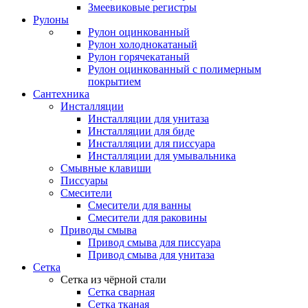
Змеевиковые регистры
Рулоны
Рулон оцинкованный
Рулон холоднокатаный
Рулон горячекатаный
Рулон оцинкованный с полимерным
покрытием
Сантехника
Инсталляции
Инсталляции для унитаза
Инсталляции для биде
Инсталляции для писсуара
Инсталляции для умывальника
Смывные клавиши
Писсуары
Смесители
Смесители для ванны
Смесители для раковины
Приводы смыва
Привод смыва для писсуара
Привод смыва для унитаза
Сетка
Сетка из чёрной стали
Сетка сварная
Сетка тканая