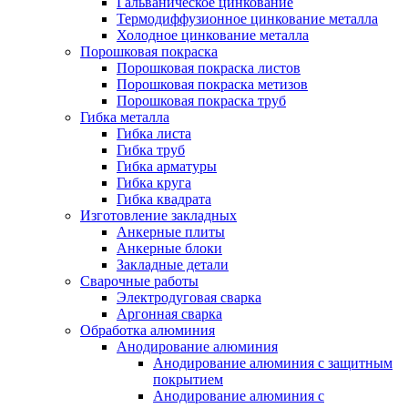
Гальваническое цинкование
Термодиффузионное цинкование металла
Холодное цинкование металла
Порошковая покраска
Порошковая покраска листов
Порошковая покраска метизов
Порошковая покраска труб
Гибка металла
Гибка листа
Гибка труб
Гибка арматуры
Гибка круга
Гибка квадрата
Изготовление закладных
Анкерные плиты
Анкерные блоки
Закладные детали
Сварочные работы
Электродуговая сварка
Аргонная сварка
Обработка алюминия
Анодирование алюминия
Анодирование алюминия с защитным
покрытием
Анодирование алюминия с