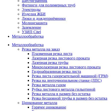
Шестигранник
Фитинги для полимерных труб
Электроды
Изделия ЖБИ
Люки и дождеприёмники
Молниезащита
Заземление
УЗИП Citel
Металлообработка
Металлообработка
Резка металла на заказ
Плазменная резка листа
Лазерная резка листового проката
Лазерная резка трубы
Микролазерная резка листового проката
Гидроабразивная резка листа
Резка листа газорезательной машиной (ГРМ)
Резка на ленточнопильном станке (ЛПС)
Резка металла газом
Рубка листового металла гильотиной
Резка металла в размер без остатка
Резка бесшовной трубы в размер без остатка
Цинкование металла
Горячее цинкование