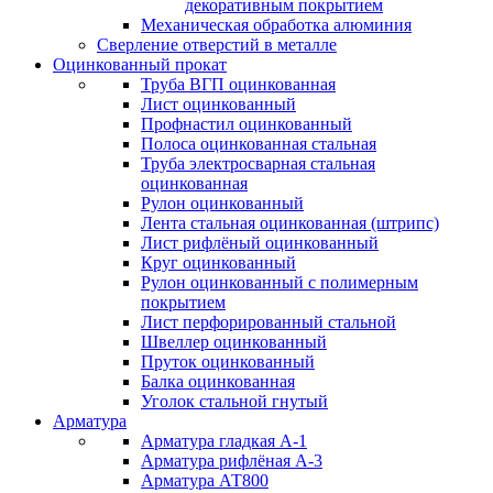
декоративным покрытием
Механическая обработка алюминия
Сверление отверстий в металле
Оцинкованный прокат
Труба ВГП оцинкованная
Лист оцинкованный
Профнастил оцинкованный
Полоса оцинкованная стальная
Труба электросварная стальная
оцинкованная
Рулон оцинкованный
Лента стальная оцинкованная (штрипс)
Лист рифлёный оцинкованный
Круг оцинкованный
Рулон оцинкованный с полимерным
покрытием
Лист перфорированный стальной
Швеллер оцинкованный
Пруток оцинкованный
Балка оцинкованная
Уголок стальной гнутый
Арматура
Арматура гладкая А-1
Арматура рифлёная А-3
Арматура АТ800