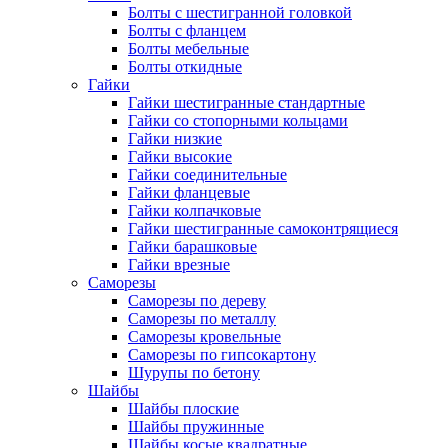
Болты с шестигранной головкой
Болты с фланцем
Болты мебельные
Болты откидные
Гайки
Гайки шестигранные стандартные
Гайки со стопорными кольцами
Гайки низкие
Гайки высокие
Гайки соединительные
Гайки фланцевые
Гайки колпачковые
Гайки шестигранные самоконтрящиеся
Гайки барашковые
Гайки врезные
Саморезы
Саморезы по дереву
Саморезы по металлу
Саморезы кровельные
Саморезы по гипсокартону
Шурупы по бетону
Шайбы
Шайбы плоские
Шайбы пружинные
Шайбы косые квадратные