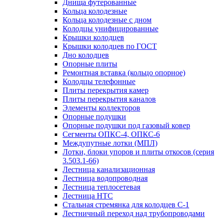
Днища футерованные
Кольца колодезные
Кольца колодезные с дном
Колодцы унифицированные
Крышки колодцев
Крышки колодцев по ГОСТ
Дно колодцев
Опорные плиты
Ремонтная вставка (кольцо опорное)
Колодцы телефонные
Плиты перекрытия камер
Плиты перекрытия каналов
Элементы коллекторов
Опорные подушки
Опорные подушки под газовый ковер
Сегменты ОПКС-4, ОПКС-6
Междупутные лотки (МПЛ)
Лотки, блоки упоров и плиты откосов (серия
3.503.1-66)
Лестница канализационная
Лестница водопроводная
Лестница теплосетевая
Лестница НТС
Стальная стремянка для колодцев С-1
Лестничный переход над трубопроводами