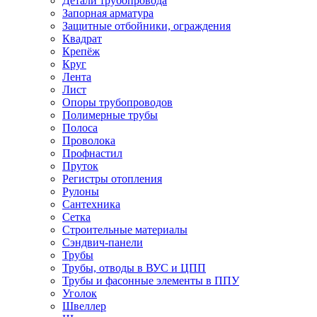
Детали трубопровода
Запорная арматура
Защитные отбойники, ограждения
Квадрат
Крепёж
Круг
Лента
Лист
Опоры трубопроводов
Полимерные трубы
Полоса
Проволока
Профнастил
Пруток
Регистры отопления
Рулоны
Сантехника
Сетка
Строительные материалы
Сэндвич-панели
Трубы
Трубы, отводы в ВУС и ЦПП
Трубы и фасонные элементы в ППУ
Уголок
Швеллер