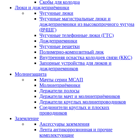
Скобы для колодца
Люки и дождеприёмники
Чугунные люки
Чугунные магистральные люки и
дождеприемники из высокопрочного чугуна
(ВЧШГ)
Чугунные телефонные люки (ГТС)
Дождеприемники
Чугунные решетки
Полимерно-композитный люк
Внутренняя оснастка колодцев связи (ККС)
Запорные устройства для люков и
дождеприемников
Молниезащита
Мачты серии МСАП
Молниеприёмники
Держатели полосы
Держатели мачт и молниеприёмников
Держатели круглых молниепроводников
Cоединители круглых и плоских
проводников
Заземление
Аксессуары заземления
Лента антикоррозионная и прочие
комплектующие