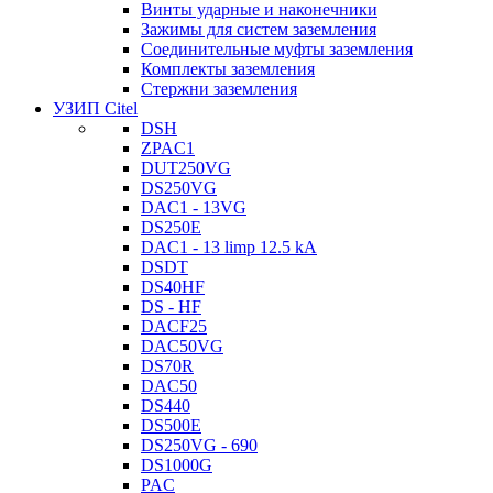
Винты ударные и наконечники
Зажимы для систем заземления
Соединительные муфты заземления
Комплекты заземления
Стержни заземления
УЗИП Citel
DSH
ZPAC1
DUT250VG
DS250VG
DAC1 - 13VG
DS250E
DAC1 - 13 limp 12.5 kA
DSDT
DS40HF
DS - HF
DACF25
DAC50VG
DS70R
DAC50
DS440
DS500E
DS250VG - 690
DS1000G
PAC