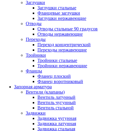
Заглушки
Заглушки стальные
Фланцевые заглушки
Заглушки нержавеющие
Отводы
Отводы стальные 90 градусов
Отводы нержавеющие
Переходы
Переход концентрический
Переходы нержавеющие
Тройники
Тройники стальные
Тройники нержавеющие
Фланцы
Фланец плоский
Фланец воротниковый
Запорная арматура
Вентили (клапаны)
Вентиль латунный
Вентиль чугунный
Вентиль стальной
Задвижки
Задвижка чугунная
Задвижка латунная
Задвижка стальная