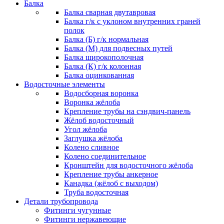
Балка
Балка сварная двутавровая
Балка г/к с уклоном внутренних граней
полок
Балка (Б) г/к нормальная
Балка (М) для подвесных путей
Балка широкополочная
Балка (К) г/к колонная
Балка оцинкованная
Водосточные элементы
Водосборная воронка
Воронка жёлоба
Крепление трубы на сэндвич-панель
Жёлоб водосточный
Угол жёлоба
Заглушка жёлоба
Колено сливное
Колено соединительное
Кронштейн для водосточного жёлоба
Крепление трубы анкерное
Канадка (жёлоб с выходом)
Труба водосточная
Детали трубопровода
Фитинги чугунные
Фитинги нержавеющие