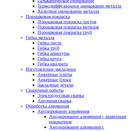
Гальваническое цинкование
Термодиффузионное цинкование металла
Холодное цинкование металла
Порошковая покраска
Порошковая покраска листов
Порошковая покраска метизов
Порошковая покраска труб
Гибка металла
Гибка листа
Гибка труб
Гибка арматуры
Гибка круга
Гибка квадрата
Изготовление закладных
Анкерные плиты
Анкерные блоки
Закладные детали
Сварочные работы
Электродуговая сварка
Аргонная сварка
Обработка алюминия
Анодирование алюминия
Анодирование алюминия с защитным
покрытием
Анодирование алюминия с