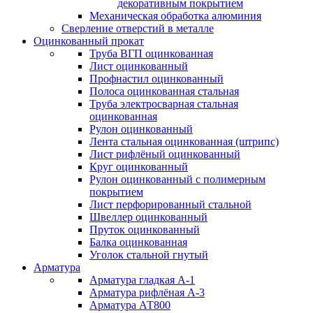
декоративным покрытием
Механическая обработка алюминия
Сверление отверстий в металле
Оцинкованный прокат
Труба ВГП оцинкованная
Лист оцинкованный
Профнастил оцинкованный
Полоса оцинкованная стальная
Труба электросварная стальная
оцинкованная
Рулон оцинкованный
Лента стальная оцинкованная (штрипс)
Лист рифлёный оцинкованный
Круг оцинкованный
Рулон оцинкованный с полимерным
покрытием
Лист перфорированный стальной
Швеллер оцинкованный
Пруток оцинкованный
Балка оцинкованная
Уголок стальной гнутый
Арматура
Арматура гладкая А-1
Арматура рифлёная А-3
Арматура АТ800