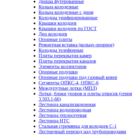
Днища футерованные
Кольца колодезные
Кольца колодезные с дном
Колодцы унифицированные
Крышки колодцев
Крышки колодцев по ГОСТ
Дно колодцев
Опорные плиты
Ремонтная вставка (кольцо опорное)
Колодцы телефонные
Плиты перекрытия камер
Плиты перекрытия каналов
Элементы коллекторов
Опорные подушки
Опорные подушки под газовый ковер
Сегменты ОПКС-4, ОПКС-6
Междупутные лотки (МПЛ)
Лотки, блоки упоров и плиты откосов (серия
3.503.1-66)
Лестница канализационная
Лестница водопроводная
Лестница теплосетевая
Лестница НТС
Стальная стремянка для колодцев С-1
Лестничный переход над трубопроводами