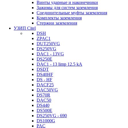
Винты ударные и наконечники
Зажимы для систем заземления
Соединительные муфты заземления
Комплекты заземления
Стержни заземления
УЗИП Citel
DSH
ZPAC1
DUT250VG
DS250VG
DAC1 - 13VG
DS250E
DAC1 - 13 limp 12.5 kA
DSDT
DS40HF
DS - HF
DACF25
DAC50VG
DS70R
DAC50
DS440
DS500E
DS250VG - 690
DS1000G
PAC