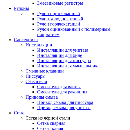
Змеевиковые регистры
Рулоны
Рулон оцинкованный
Рулон холоднокатаный
Рулон горячекатаный
Рулон оцинкованный с полимерным
покрытием
Сантехника
Инсталляции
Инсталляции для унитаза
Инсталляции для биде
Инсталляции для писсуара
Инсталляции для умывальника
Смывные клавиши
Писсуары
Смесители
Смесители для ванны
Смесители для раковины
Приводы смыва
Привод смыва для писсуара
Привод смыва для унитаза
Сетка
Сетка из чёрной стали
Сетка сварная
Сетка тканая