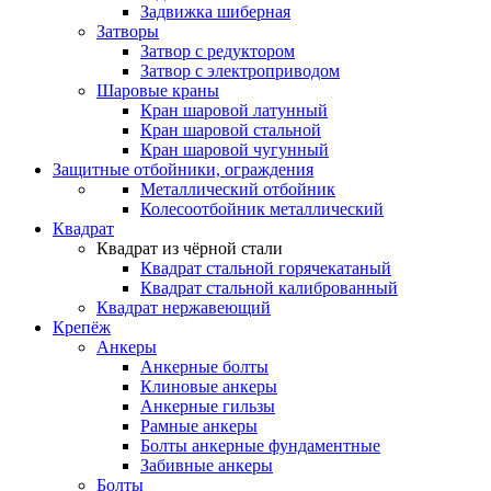
Задвижка шиберная
Затворы
Затвор с редуктором
Затвор с электроприводом
Шаровые краны
Кран шаровой латунный
Кран шаровой стальной
Кран шаровой чугунный
Защитные отбойники, ограждения
Металлический отбойник
Колесоотбойник металлический
Квадрат
Квадрат из чёрной стали
Квадрат стальной горячекатаный
Квадрат стальной калиброванный
Квадрат нержавеющий
Крепёж
Анкеры
Анкерные болты
Клиновые анкеры
Анкерные гильзы
Рамные анкеры
Болты анкерные фундаментные
Забивные анкеры
Болты