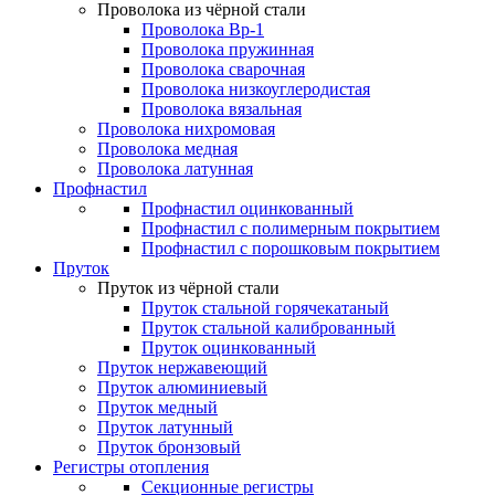
Проволока из чёрной стали
Проволока Вр-1
Проволока пружинная
Проволока сварочная
Проволока низкоуглеродистая
Проволока вязальная
Проволока нихромовая
Проволока медная
Проволока латунная
Профнастил
Профнастил оцинкованный
Профнастил с полимерным покрытием
Профнастил с порошковым покрытием
Пруток
Пруток из чёрной стали
Пруток стальной горячекатаный
Пруток стальной калиброванный
Пруток оцинкованный
Пруток нержавеющий
Пруток алюминиевый
Пруток медный
Пруток латунный
Пруток бронзовый
Регистры отопления
Секционные регистры