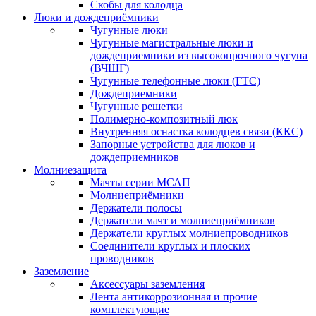
Скобы для колодца
Люки и дождеприёмники
Чугунные люки
Чугунные магистральные люки и
дождеприемники из высокопрочного чугуна
(ВЧШГ)
Чугунные телефонные люки (ГТС)
Дождеприемники
Чугунные решетки
Полимерно-композитный люк
Внутренняя оснастка колодцев связи (ККС)
Запорные устройства для люков и
дождеприемников
Молниезащита
Мачты серии МСАП
Молниеприёмники
Держатели полосы
Держатели мачт и молниеприёмников
Держатели круглых молниепроводников
Cоединители круглых и плоских
проводников
Заземление
Аксессуары заземления
Лента антикоррозионная и прочие
комплектующие