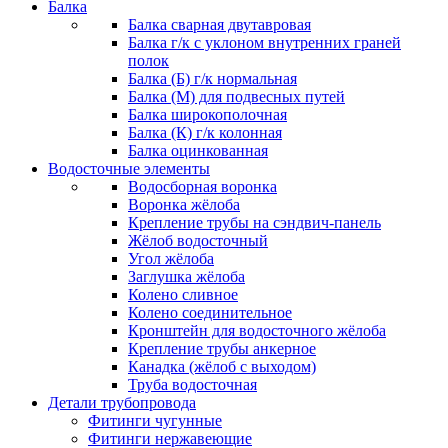
Балка
Балка сварная двутавровая
Балка г/к с уклоном внутренних граней
полок
Балка (Б) г/к нормальная
Балка (М) для подвесных путей
Балка широкополочная
Балка (К) г/к колонная
Балка оцинкованная
Водосточные элементы
Водосборная воронка
Воронка жёлоба
Крепление трубы на сэндвич-панель
Жёлоб водосточный
Угол жёлоба
Заглушка жёлоба
Колено сливное
Колено соединительное
Кронштейн для водосточного жёлоба
Крепление трубы анкерное
Канадка (жёлоб с выходом)
Труба водосточная
Детали трубопровода
Фитинги чугунные
Фитинги нержавеющие