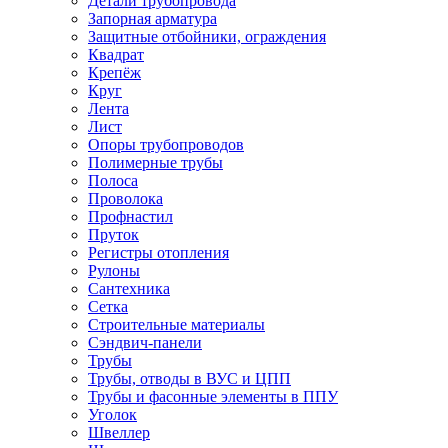
Детали трубопровода
Запорная арматура
Защитные отбойники, ограждения
Квадрат
Крепёж
Круг
Лента
Лист
Опоры трубопроводов
Полимерные трубы
Полоса
Проволока
Профнастил
Пруток
Регистры отопления
Рулоны
Сантехника
Сетка
Строительные материалы
Сэндвич-панели
Трубы
Трубы, отводы в ВУС и ЦПП
Трубы и фасонные элементы в ППУ
Уголок
Швеллер