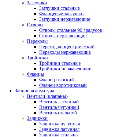
Заглушки
Заглушки стальные
Фланцевые заглушки
Заглушки нержавеющие
Отводы
Отводы стальные 90 градусов
Отводы нержавеющие
Переходы
Переход концентрический
Переходы нержавеющие
Тройники
Тройники стальные
Тройники нержавеющие
Фланцы
Фланец плоский
Фланец воротниковый
Запорная арматура
Вентили (клапаны)
Вентиль латунный
Вентиль чугунный
Вентиль стальной
Задвижки
Задвижка чугунная
Задвижка латунная
Задвижка стальная