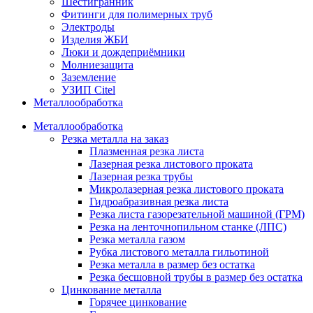
Шестигранник
Фитинги для полимерных труб
Электроды
Изделия ЖБИ
Люки и дождеприёмники
Молниезащита
Заземление
УЗИП Citel
Металлообработка
Металлообработка
Резка металла на заказ
Плазменная резка листа
Лазерная резка листового проката
Лазерная резка трубы
Микролазерная резка листового проката
Гидроабразивная резка листа
Резка листа газорезательной машиной (ГРМ)
Резка на ленточнопильном станке (ЛПС)
Резка металла газом
Рубка листового металла гильотиной
Резка металла в размер без остатка
Резка бесшовной трубы в размер без остатка
Цинкование металла
Горячее цинкование