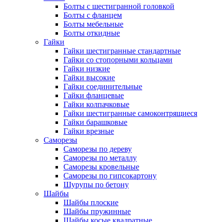
Болты с шестигранной головкой
Болты с фланцем
Болты мебельные
Болты откидные
Гайки
Гайки шестигранные стандартные
Гайки со стопорными кольцами
Гайки низкие
Гайки высокие
Гайки соединительные
Гайки фланцевые
Гайки колпачковые
Гайки шестигранные самоконтрящиеся
Гайки барашковые
Гайки врезные
Саморезы
Саморезы по дереву
Саморезы по металлу
Саморезы кровельные
Саморезы по гипсокартону
Шурупы по бетону
Шайбы
Шайбы плоские
Шайбы пружинные
Шайбы косые квадратные