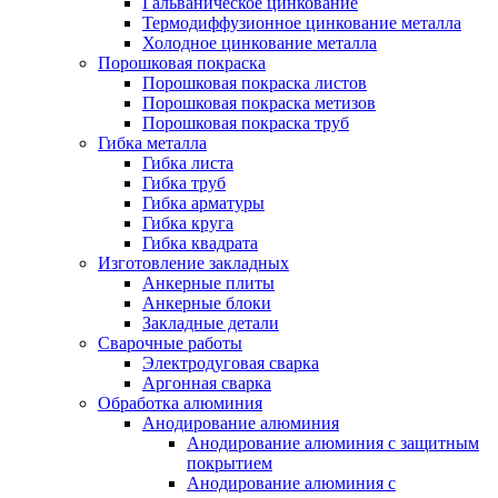
Гальваническое цинкование
Термодиффузионное цинкование металла
Холодное цинкование металла
Порошковая покраска
Порошковая покраска листов
Порошковая покраска метизов
Порошковая покраска труб
Гибка металла
Гибка листа
Гибка труб
Гибка арматуры
Гибка круга
Гибка квадрата
Изготовление закладных
Анкерные плиты
Анкерные блоки
Закладные детали
Сварочные работы
Электродуговая сварка
Аргонная сварка
Обработка алюминия
Анодирование алюминия
Анодирование алюминия с защитным
покрытием
Анодирование алюминия с