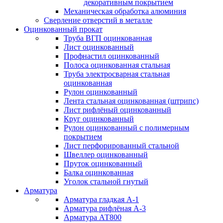
декоративным покрытием
Механическая обработка алюминия
Сверление отверстий в металле
Оцинкованный прокат
Труба ВГП оцинкованная
Лист оцинкованный
Профнастил оцинкованный
Полоса оцинкованная стальная
Труба электросварная стальная
оцинкованная
Рулон оцинкованный
Лента стальная оцинкованная (штрипс)
Лист рифлёный оцинкованный
Круг оцинкованный
Рулон оцинкованный с полимерным
покрытием
Лист перфорированный стальной
Швеллер оцинкованный
Пруток оцинкованный
Балка оцинкованная
Уголок стальной гнутый
Арматура
Арматура гладкая А-1
Арматура рифлёная А-3
Арматура АТ800