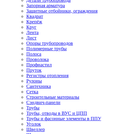
Детали трубопровода
Запорная арматура
Защитные отбойники, ограждения
Квадрат
Крепёж
Круг
Лента
Лист
Опоры трубопроводов
Полимерные трубы
Полоса
Проволока
Профнастил
Пруток
Регистры отопления
Рулоны
Сантехника
Сетка
Строительные материалы
Сэндвич-панели
Трубы
Трубы, отводы в ВУС и ЦПП
Трубы и фасонные элементы в ППУ
Уголок
Швеллер