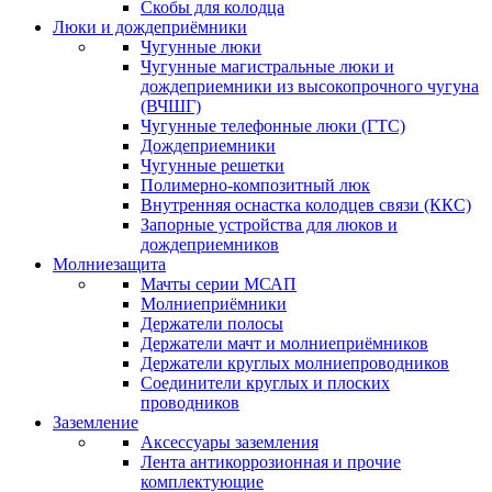
Скобы для колодца
Люки и дождеприёмники
Чугунные люки
Чугунные магистральные люки и
дождеприемники из высокопрочного чугуна
(ВЧШГ)
Чугунные телефонные люки (ГТС)
Дождеприемники
Чугунные решетки
Полимерно-композитный люк
Внутренняя оснастка колодцев связи (ККС)
Запорные устройства для люков и
дождеприемников
Молниезащита
Мачты серии МСАП
Молниеприёмники
Держатели полосы
Держатели мачт и молниеприёмников
Держатели круглых молниепроводников
Cоединители круглых и плоских
проводников
Заземление
Аксессуары заземления
Лента антикоррозионная и прочие
комплектующие