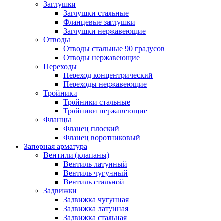
Заглушки
Заглушки стальные
Фланцевые заглушки
Заглушки нержавеющие
Отводы
Отводы стальные 90 градусов
Отводы нержавеющие
Переходы
Переход концентрический
Переходы нержавеющие
Тройники
Тройники стальные
Тройники нержавеющие
Фланцы
Фланец плоский
Фланец воротниковый
Запорная арматура
Вентили (клапаны)
Вентиль латунный
Вентиль чугунный
Вентиль стальной
Задвижки
Задвижка чугунная
Задвижка латунная
Задвижка стальная