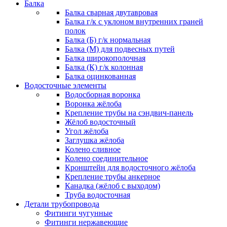
Балка
Балка сварная двутавровая
Балка г/к с уклоном внутренних граней
полок
Балка (Б) г/к нормальная
Балка (М) для подвесных путей
Балка широкополочная
Балка (К) г/к колонная
Балка оцинкованная
Водосточные элементы
Водосборная воронка
Воронка жёлоба
Крепление трубы на сэндвич-панель
Жёлоб водосточный
Угол жёлоба
Заглушка жёлоба
Колено сливное
Колено соединительное
Кронштейн для водосточного жёлоба
Крепление трубы анкерное
Канадка (жёлоб с выходом)
Труба водосточная
Детали трубопровода
Фитинги чугунные
Фитинги нержавеющие