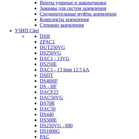
Винты ударные и наконечники
Зажимы для систем заземления
Соединительные муфты заземления
Комплекты заземления
Стержни заземления
УЗИП Citel
DSH
ZPAC1
DUT250VG
DS250VG
DAC1 - 13VG
DS250E
DAC1 - 13 limp 12.5 kA
DSDT
DS40HF
DS - HF
DACF25
DAC50VG
DS70R
DAC50
DS440
DS500E
DS250VG - 690
DS1000G
PAC