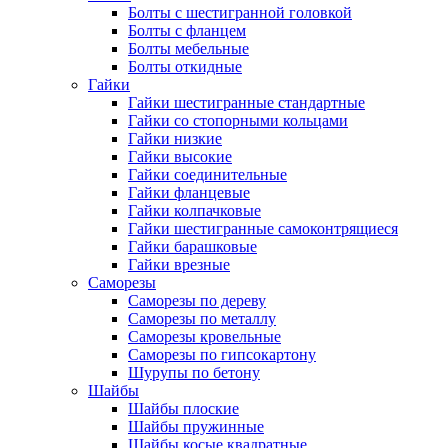
Болты с шестигранной головкой
Болты с фланцем
Болты мебельные
Болты откидные
Гайки
Гайки шестигранные стандартные
Гайки со стопорными кольцами
Гайки низкие
Гайки высокие
Гайки соединительные
Гайки фланцевые
Гайки колпачковые
Гайки шестигранные самоконтрящиеся
Гайки барашковые
Гайки врезные
Саморезы
Саморезы по дереву
Саморезы по металлу
Саморезы кровельные
Саморезы по гипсокартону
Шурупы по бетону
Шайбы
Шайбы плоские
Шайбы пружинные
Шайбы косые квадратные