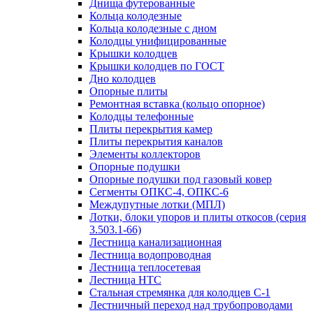
Днища футерованные
Кольца колодезные
Кольца колодезные с дном
Колодцы унифицированные
Крышки колодцев
Крышки колодцев по ГОСТ
Дно колодцев
Опорные плиты
Ремонтная вставка (кольцо опорное)
Колодцы телефонные
Плиты перекрытия камер
Плиты перекрытия каналов
Элементы коллекторов
Опорные подушки
Опорные подушки под газовый ковер
Сегменты ОПКС-4, ОПКС-6
Междупутные лотки (МПЛ)
Лотки, блоки упоров и плиты откосов (серия
3.503.1-66)
Лестница канализационная
Лестница водопроводная
Лестница теплосетевая
Лестница НТС
Стальная стремянка для колодцев С-1
Лестничный переход над трубопроводами