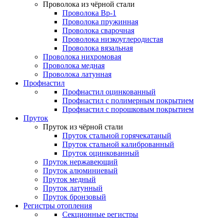
Проволока из чёрной стали
Проволока Вр-1
Проволока пружинная
Проволока сварочная
Проволока низкоуглеродистая
Проволока вязальная
Проволока нихромовая
Проволока медная
Проволока латунная
Профнастил
Профнастил оцинкованный
Профнастил с полимерным покрытием
Профнастил с порошковым покрытием
Пруток
Пруток из чёрной стали
Пруток стальной горячекатаный
Пруток стальной калиброванный
Пруток оцинкованный
Пруток нержавеющий
Пруток алюминиевый
Пруток медный
Пруток латунный
Пруток бронзовый
Регистры отопления
Секционные регистры