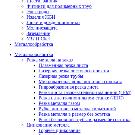
Шестигранник
Фитинги для полимерных труб
Электроды
Изделия ЖБИ
Люки и дождеприёмники
Молниезащита
Заземление
УЗИП Citel
Металлообработка
Металлообработка
Резка металла на заказ
Плазменная резка листа
Лазерная резка листового проката
Лазерная резка трубы
Микролазерная резка листового проката
Гидроабразивная резка листа
Резка листа газорезательной машиной (ГРМ)
Резка на ленточнопильном станке (ЛПС)
Резка металла газом
Рубка листового металла гильотиной
Резка металла в размер без остатка
Резка бесшовной трубы в размер без остатка
Цинкование металла
Горячее цинкование