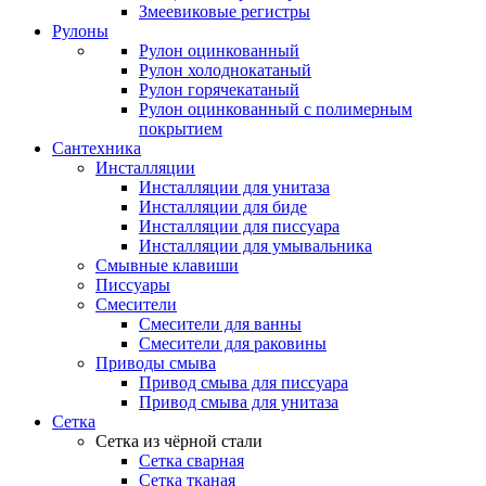
Змеевиковые регистры
Рулоны
Рулон оцинкованный
Рулон холоднокатаный
Рулон горячекатаный
Рулон оцинкованный с полимерным
покрытием
Сантехника
Инсталляции
Инсталляции для унитаза
Инсталляции для биде
Инсталляции для писсуара
Инсталляции для умывальника
Смывные клавиши
Писсуары
Смесители
Смесители для ванны
Смесители для раковины
Приводы смыва
Привод смыва для писсуара
Привод смыва для унитаза
Сетка
Сетка из чёрной стали
Сетка сварная
Сетка тканая