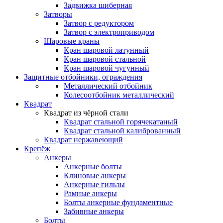
Задвижка шиберная
Затворы
Затвор с редуктором
Затвор с электроприводом
Шаровые краны
Кран шаровой латунный
Кран шаровой стальной
Кран шаровой чугунный
Защитные отбойники, ограждения
Металлический отбойник
Колесоотбойник металлический
Квадрат
Квадрат из чёрной стали
Квадрат стальной горячекатаный
Квадрат стальной калиброванный
Квадрат нержавеющий
Крепёж
Анкеры
Анкерные болты
Клиновые анкеры
Анкерные гильзы
Рамные анкеры
Болты анкерные фундаментные
Забивные анкеры
Болты