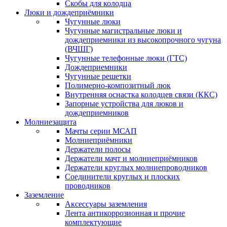
Скобы для колодца
Люки и дождеприёмники
Чугунные люки
Чугунные магистральные люки и
дождеприемники из высокопрочного чугуна
(ВЧШГ)
Чугунные телефонные люки (ГТС)
Дождеприемники
Чугунные решетки
Полимерно-композитный люк
Внутренняя оснастка колодцев связи (ККС)
Запорные устройства для люков и
дождеприемников
Молниезащита
Мачты серии МСАП
Молниеприёмники
Держатели полосы
Держатели мачт и молниеприёмников
Держатели круглых молниепроводников
Cоединители круглых и плоских
проводников
Заземление
Аксессуары заземления
Лента антикоррозионная и прочие
комплектующие