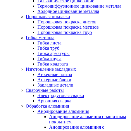
Гальваническое цинкование
Термодиффузионное цинкование металла
Холодное цинкование металла
Порошковая покраска
Порошковая покраска листов
Порошковая покраска метизов
Порошковая покраска труб
Гибка металла
Гибка листа
Гибка труб
Гибка арматуры
Гибка круга
Гибка квадрата
Изготовление закладных
Анкерные плиты
Анкерные блоки
Закладные детали
Сварочные работы
Электродуговая сварка
Аргонная сварка
Обработка алюминия
Анодирование алюминия
Анодирование алюминия с защитным
покрытием
Анодирование алюминия с