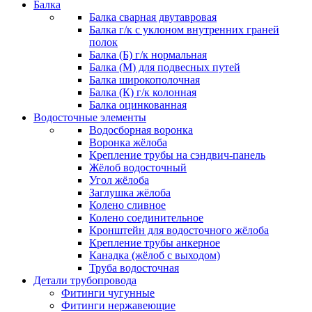
Балка
Балка сварная двутавровая
Балка г/к с уклоном внутренних граней
полок
Балка (Б) г/к нормальная
Балка (М) для подвесных путей
Балка широкополочная
Балка (К) г/к колонная
Балка оцинкованная
Водосточные элементы
Водосборная воронка
Воронка жёлоба
Крепление трубы на сэндвич-панель
Жёлоб водосточный
Угол жёлоба
Заглушка жёлоба
Колено сливное
Колено соединительное
Кронштейн для водосточного жёлоба
Крепление трубы анкерное
Канадка (жёлоб с выходом)
Труба водосточная
Детали трубопровода
Фитинги чугунные
Фитинги нержавеющие