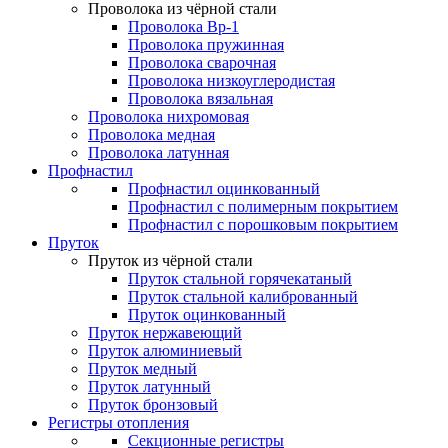
Проволока из чёрной стали
Проволока Вр-1
Проволока пружинная
Проволока сварочная
Проволока низкоуглеродистая
Проволока вязальная
Проволока нихромовая
Проволока медная
Проволока латунная
Профнастил
Профнастил оцинкованный
Профнастил с полимерным покрытием
Профнастил с порошковым покрытием
Пруток
Пруток из чёрной стали
Пруток стальной горячекатаный
Пруток стальной калиброванный
Пруток оцинкованный
Пруток нержавеющий
Пруток алюминиевый
Пруток медный
Пруток латунный
Пруток бронзовый
Регистры отопления
Секционные регистры