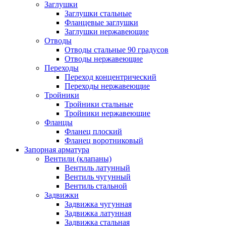
Заглушки
Заглушки стальные
Фланцевые заглушки
Заглушки нержавеющие
Отводы
Отводы стальные 90 градусов
Отводы нержавеющие
Переходы
Переход концентрический
Переходы нержавеющие
Тройники
Тройники стальные
Тройники нержавеющие
Фланцы
Фланец плоский
Фланец воротниковый
Запорная арматура
Вентили (клапаны)
Вентиль латунный
Вентиль чугунный
Вентиль стальной
Задвижки
Задвижка чугунная
Задвижка латунная
Задвижка стальная