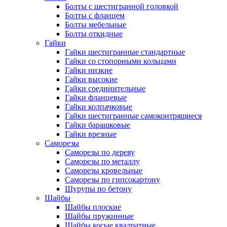
Болты с шестигранной головкой
Болты с фланцем
Болты мебельные
Болты откидные
Гайки
Гайки шестигранные стандартные
Гайки со стопорными кольцами
Гайки низкие
Гайки высокие
Гайки соединительные
Гайки фланцевые
Гайки колпачковые
Гайки шестигранные самоконтрящиеся
Гайки барашковые
Гайки врезные
Саморезы
Саморезы по дереву
Саморезы по металлу
Саморезы кровельные
Саморезы по гипсокартону
Шурупы по бетону
Шайбы
Шайбы плоские
Шайбы пружинные
Шайбы косые квадратные