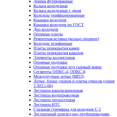
Днища футерованные
Кольца колодезные
Кольца колодезные с дном
Колодцы унифицированные
Крышки колодцев
Крышки колодцев по ГОСТ
Дно колодцев
Опорные плиты
Ремонтная вставка (кольцо опорное)
Колодцы телефонные
Плиты перекрытия камер
Плиты перекрытия каналов
Элементы коллекторов
Опорные подушки
Опорные подушки под газовый ковер
Сегменты ОПКС-4, ОПКС-6
Междупутные лотки (МПЛ)
Лотки, блоки упоров и плиты откосов (серия
3.503.1-66)
Лестница канализационная
Лестница водопроводная
Лестница теплосетевая
Лестница НТС
Стальная стремянка для колодцев С-1
Лестничный переход над трубопроводами