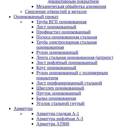
декоративным покрытием
Механическая обработка алюминия
Сверление отверстий в металле
Оцинкованный прокат
Труба ВГП оцинкованная
Лист оцинкованный
Профнастил оцинкованный
Полоса оцинкованная стальная
Труба электросварная стальная
оцинкованная
Рулон оцинкованный
Лента стальная оцинкованная (штрипс)
Лист рифлёный оцинкованный
Круг оцинкованный
Рулон оцинкованный с полимерным
покрытием
Лист перфорированный стальной
Швеллер оцинкованный
Пруток оцинкованный
Балка оцинкованная
Уголок стальной гнутый
Арматура
Арматура гладкая А-1
Арматура рифлёная А-3
Арматура АТ800