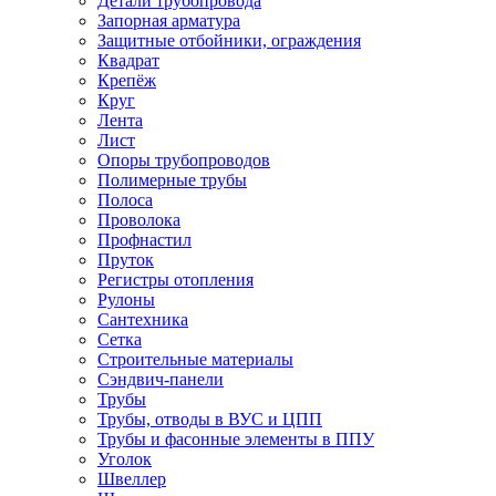
Детали трубопровода
Запорная арматура
Защитные отбойники, ограждения
Квадрат
Крепёж
Круг
Лента
Лист
Опоры трубопроводов
Полимерные трубы
Полоса
Проволока
Профнастил
Пруток
Регистры отопления
Рулоны
Сантехника
Сетка
Строительные материалы
Сэндвич-панели
Трубы
Трубы, отводы в ВУС и ЦПП
Трубы и фасонные элементы в ППУ
Уголок
Швеллер