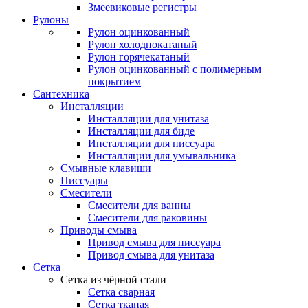
Змеевиковые регистры
Рулоны
Рулон оцинкованный
Рулон холоднокатаный
Рулон горячекатаный
Рулон оцинкованный с полимерным
покрытием
Сантехника
Инсталляции
Инсталляции для унитаза
Инсталляции для биде
Инсталляции для писсуара
Инсталляции для умывальника
Смывные клавиши
Писсуары
Смесители
Смесители для ванны
Смесители для раковины
Приводы смыва
Привод смыва для писсуара
Привод смыва для унитаза
Сетка
Сетка из чёрной стали
Сетка сварная
Сетка тканая