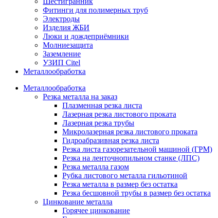
Шестигранник
Фитинги для полимерных труб
Электроды
Изделия ЖБИ
Люки и дождеприёмники
Молниезащита
Заземление
УЗИП Citel
Металлообработка
Металлообработка
Резка металла на заказ
Плазменная резка листа
Лазерная резка листового проката
Лазерная резка трубы
Микролазерная резка листового проката
Гидроабразивная резка листа
Резка листа газорезательной машиной (ГРМ)
Резка на ленточнопильном станке (ЛПС)
Резка металла газом
Рубка листового металла гильотиной
Резка металла в размер без остатка
Резка бесшовной трубы в размер без остатка
Цинкование металла
Горячее цинкование