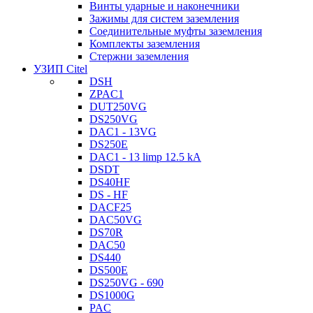
Винты ударные и наконечники
Зажимы для систем заземления
Соединительные муфты заземления
Комплекты заземления
Стержни заземления
УЗИП Citel
DSH
ZPAC1
DUT250VG
DS250VG
DAC1 - 13VG
DS250E
DAC1 - 13 limp 12.5 kA
DSDT
DS40HF
DS - HF
DACF25
DAC50VG
DS70R
DAC50
DS440
DS500E
DS250VG - 690
DS1000G
PAC