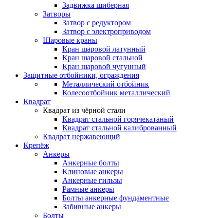
Задвижка шиберная
Затворы
Затвор с редуктором
Затвор с электроприводом
Шаровые краны
Кран шаровой латунный
Кран шаровой стальной
Кран шаровой чугунный
Защитные отбойники, ограждения
Металлический отбойник
Колесоотбойник металлический
Квадрат
Квадрат из чёрной стали
Квадрат стальной горячекатаный
Квадрат стальной калиброванный
Квадрат нержавеющий
Крепёж
Анкеры
Анкерные болты
Клиновые анкеры
Анкерные гильзы
Рамные анкеры
Болты анкерные фундаментные
Забивные анкеры
Болты