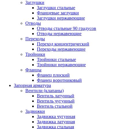
Заглушки
Заглушки стальные
Фланцевые заглушки
Заглушки нержавеющие
Отводы
Отводы стальные 90 градусов
Отводы нержавеющие
Переходы
Переход концентрический
Переходы нержавеющие
Тройники
Тройники стальные
Тройники нержавеющие
Фланцы
Фланец плоский
Фланец воротниковый
Запорная арматура
Вентили (клапаны)
Вентиль латунный
Вентиль чугунный
Вентиль стальной
Задвижки
Задвижка чугунная
Задвижка латунная
Задвижка стальная