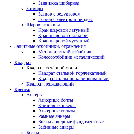
Задвижка шиберная
Затворы
Затвор с редуктором
Затвор с электроприводом
Шаровые краны
Кран шаровой латунный
Кран шаровой стальной
Кран шаровой чугунный
Защитные отбойники, ограждения
Металлический отбойник
Колесоотбойник металлический
Квадрат
Квадрат из чёрной стали
Квадрат стальной горячекатаный
Квадрат стальной калиброванный
Квадрат нержавеющий
Крепёж
Анкеры
Анкерные болты
Клиновые анкеры
Анкерные гильзы
Рамные анкеры
Болты анкерные фундаментные
Забивные анкеры
Болты