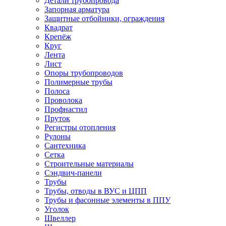
Детали трубопровода
Запорная арматура
Защитные отбойники, ограждения
Квадрат
Крепёж
Круг
Лента
Лист
Опоры трубопроводов
Полимерные трубы
Полоса
Проволока
Профнастил
Пруток
Регистры отопления
Рулоны
Сантехника
Сетка
Строительные материалы
Сэндвич-панели
Трубы
Трубы, отводы в ВУС и ЦПП
Трубы и фасонные элементы в ППУ
Уголок
Швеллер