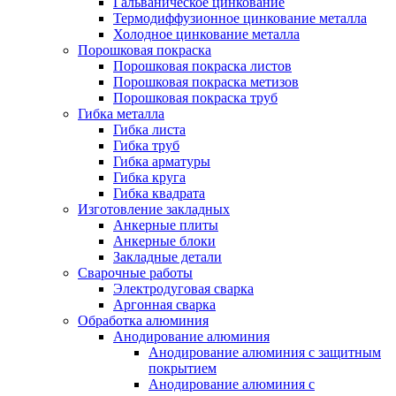
Гальваническое цинкование
Термодиффузионное цинкование металла
Холодное цинкование металла
Порошковая покраска
Порошковая покраска листов
Порошковая покраска метизов
Порошковая покраска труб
Гибка металла
Гибка листа
Гибка труб
Гибка арматуры
Гибка круга
Гибка квадрата
Изготовление закладных
Анкерные плиты
Анкерные блоки
Закладные детали
Сварочные работы
Электродуговая сварка
Аргонная сварка
Обработка алюминия
Анодирование алюминия
Анодирование алюминия с защитным
покрытием
Анодирование алюминия с