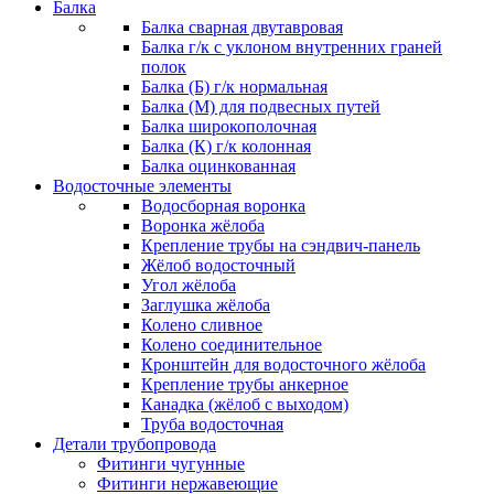
Балка
Балка сварная двутавровая
Балка г/к с уклоном внутренних граней
полок
Балка (Б) г/к нормальная
Балка (М) для подвесных путей
Балка широкополочная
Балка (К) г/к колонная
Балка оцинкованная
Водосточные элементы
Водосборная воронка
Воронка жёлоба
Крепление трубы на сэндвич-панель
Жёлоб водосточный
Угол жёлоба
Заглушка жёлоба
Колено сливное
Колено соединительное
Кронштейн для водосточного жёлоба
Крепление трубы анкерное
Канадка (жёлоб с выходом)
Труба водосточная
Детали трубопровода
Фитинги чугунные
Фитинги нержавеющие