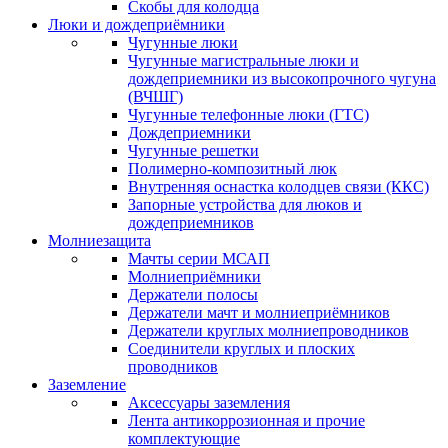
Скобы для колодца
Люки и дождеприёмники
Чугунные люки
Чугунные магистральные люки и
дождеприемники из высокопрочного чугуна
(ВЧШГ)
Чугунные телефонные люки (ГТС)
Дождеприемники
Чугунные решетки
Полимерно-композитный люк
Внутренняя оснастка колодцев связи (ККС)
Запорные устройства для люков и
дождеприемников
Молниезащита
Мачты серии МСАП
Молниеприёмники
Держатели полосы
Держатели мачт и молниеприёмников
Держатели круглых молниепроводников
Cоединители круглых и плоских
проводников
Заземление
Аксессуары заземления
Лента антикоррозионная и прочие
комплектующие