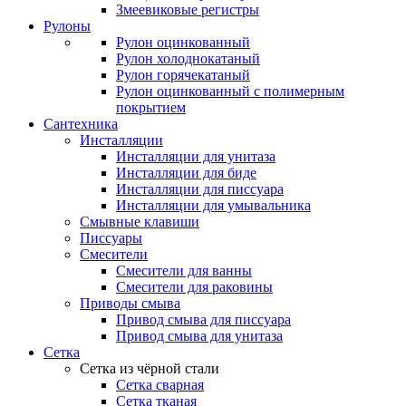
Змеевиковые регистры
Рулоны
Рулон оцинкованный
Рулон холоднокатаный
Рулон горячекатаный
Рулон оцинкованный с полимерным
покрытием
Сантехника
Инсталляции
Инсталляции для унитаза
Инсталляции для биде
Инсталляции для писсуара
Инсталляции для умывальника
Смывные клавиши
Писсуары
Смесители
Смесители для ванны
Смесители для раковины
Приводы смыва
Привод смыва для писсуара
Привод смыва для унитаза
Сетка
Сетка из чёрной стали
Сетка сварная
Сетка тканая