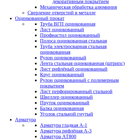
декоративным покрытием
Механическая обработка алюминия
Сверление отверстий в металле
Оцинкованный прокат
Труба ВГП оцинкованная
Лист оцинкованный
Профнастил оцинкованный
Полоса оцинкованная стальная
Труба электросварная стальная
оцинкованная
Рулон оцинкованный
Лента стальная оцинкованная (штрипс)
Лист рифлёный оцинкованный
Круг оцинкованный
Рулон оцинкованный с полимерным
покрытием
Лист перфорированный стальной
Швеллер оцинкованный
Пруток оцинкованный
Балка оцинкованная
Уголок стальной гнутый
Арматура
Арматура гладкая А-1
Арматура рифлёная А-3
Арматура АТ800