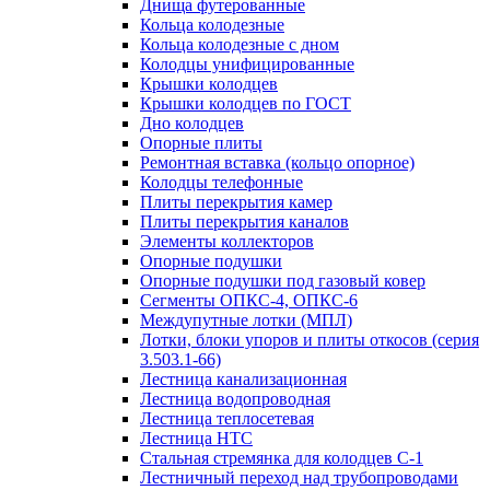
Днища футерованные
Кольца колодезные
Кольца колодезные с дном
Колодцы унифицированные
Крышки колодцев
Крышки колодцев по ГОСТ
Дно колодцев
Опорные плиты
Ремонтная вставка (кольцо опорное)
Колодцы телефонные
Плиты перекрытия камер
Плиты перекрытия каналов
Элементы коллекторов
Опорные подушки
Опорные подушки под газовый ковер
Сегменты ОПКС-4, ОПКС-6
Междупутные лотки (МПЛ)
Лотки, блоки упоров и плиты откосов (серия
3.503.1-66)
Лестница канализационная
Лестница водопроводная
Лестница теплосетевая
Лестница НТС
Стальная стремянка для колодцев С-1
Лестничный переход над трубопроводами