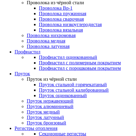
Проволока из чёрной стали
Проволока Вр-1
Проволока пружинная
Проволока сварочная
Проволока низкоуглеродистая
Проволока вязальная
Проволока нихромовая
Проволока медная
Проволока латунная
Профнастил
Профнастил оцинкованный
Профнастил с полимерным покрытием
Профнастил с порошковым покрытием
Пруток
Пруток из чёрной стали
Пруток стальной горячекатаный
Пруток стальной калиброванный
Пруток оцинкованный
Пруток нержавеющий
Пруток алюминиевый
Пруток медный
Пруток латунный
Пруток бронзовый
Регистры отопления
Секционные регистры