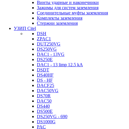
Винты ударные и наконечники
Зажимы для систем заземления
Соединительные муфты заземления
Комплекты заземления
Стержни заземления
УЗИП Citel
DSH
ZPAC1
DUT250VG
DS250VG
DAC1 - 13VG
DS250E
DAC1 - 13 limp 12.5 kA
DSDT
DS40HF
DS - HF
DACF25
DAC50VG
DS70R
DAC50
DS440
DS500E
DS250VG - 690
DS1000G
PAC