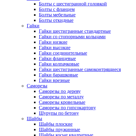
Болты с шестигранной головкой
Болты с фланцем
Болты мебельные
Болты откидные
Гайки
Гайки шестигранные стандартные
Гайки со стопорными кольцами
Гайки низкие
Гайки высокие
Гайки соединительные
Гайки фланцевые
Гайки колпачковые
Гайки шестигранные самоконтрящиеся
Гайки барашковые
Гайки врезные
Саморезы
Саморезы по дереву
Саморезы по металлу
Саморезы кровельные
Саморезы по гипсокартону
Шурупы по бетону
Шайбы
Шайбы плоские
Шайбы пружинные
Шайбы косые квадратные