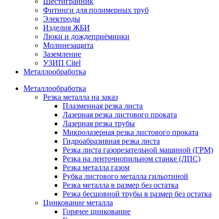
Шестигранник
Фитинги для полимерных труб
Электроды
Изделия ЖБИ
Люки и дождеприёмники
Молниезащита
Заземление
УЗИП Citel
Металлообработка
Металлообработка
Резка металла на заказ
Плазменная резка листа
Лазерная резка листового проката
Лазерная резка трубы
Микролазерная резка листового проката
Гидроабразивная резка листа
Резка листа газорезательной машиной (ГРМ)
Резка на ленточнопильном станке (ЛПС)
Резка металла газом
Рубка листового металла гильотиной
Резка металла в размер без остатка
Резка бесшовной трубы в размер без остатка
Цинкование металла
Горячее цинкование